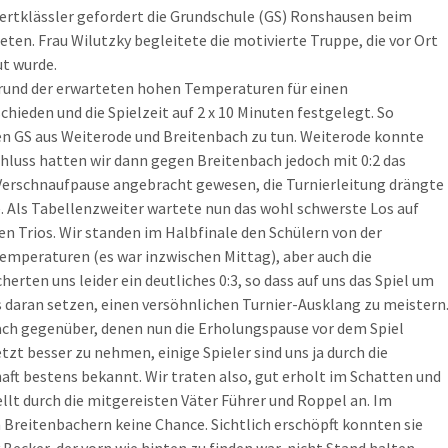
Viertklässler gefordert die Grundschule (GS) Ronshausen beim
eten. Frau Wilutzky begleitete die motivierte Truppe, die vor Ort
t wurde.
grund der erwarteten hohen Temperaturen für einen
ieden und die Spielzeit auf 2 x 10 Minuten festgelegt. So
n GS aus Weiterode und Breitenbach zu tun. Weiterode konnte
chluss hatten wir dann gegen Breitenbach jedoch mit 0:2 das
erschnaufpause angebracht gewesen, die Turnierleitung drängte
e. Als Tabellenzweiter wartete nun das wohl schwerste Los auf
n Trios. Wir standen im Halbfinale den Schülern von der
emperaturen (es war inzwischen Mittag), aber auch die
rten uns leider ein deutliches 0:3, so dass auf uns das Spiel um
es daran setzen, einen versöhnlichen Turnier-Ausklang zu meistern
ach gegenüber, denen nun die Erholungspause vor dem Spiel
tzt besser zu nehmen, einige Spieler sind uns ja durch die
ft bestens bekannt. Wir traten also, gut erholt im Schatten und
llt durch die mitgereisten Väter Führer und Roppel an. Im
 Breitenbachern keine Chance. Sichtlich erschöpft konnten sie
ecker, der vorn wie hinten zu finden war, nicht Stand halten.