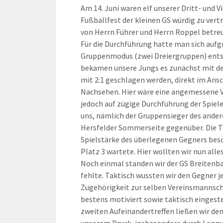
Am 14. Juni waren elf unserer Dritt- und 
Fußballfest der kleinen GS würdig zu vertr
von Herrn Führer und Herrn Roppel betreu
Für die Durchführung hatte man sich auf
Gruppenmodus (zwei Dreiergruppen) entsch
bekamen unsere Jungs es zunächst mit de
mit 2:1 geschlagen werden, direkt im Ans
Nachsehen. Hier wäre eine angemessene V
jedoch auf zügige Durchführung der Spiel
uns, nämlich der Gruppensieger des andere
Hersfelder Sommerseite gegenüber. Die T
Spielstärke des überlegenen Gegners besche
Platz 3 wartete. Hier wollten wir nun all
Noch einmal standen wir der GS Breitenb
fehlte. Taktisch wussten wir den Gegner je
Zugehörigkeit zur selben Vereinsmannscha
bestens motiviert sowie taktisch eingeste
zweiten Aufeinandertreffen ließen wir den
unserem Druck, insbesondere durch Lenny B